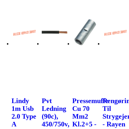
Lindy
Pvt
Pressemuffe
Rengøri
1m Usb
Ledning
Cu 70
Til
2.0 Type
(90c),
Mm2
Strygeje
A
450/750v,
Kl.2+5 -
- Rayen