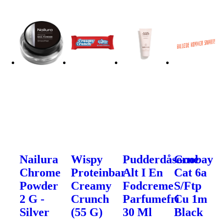
Nailura
Wispy
Pudderdåserne
Goobay
Chrome
Proteinbar
Alt I En
Cat 6a
Powder
Creamy
Fodcreme
S/Ftp
2 G -
Crunch
Parfumefri
Cu 1m
Silver
(55 G)
30 Ml
Black