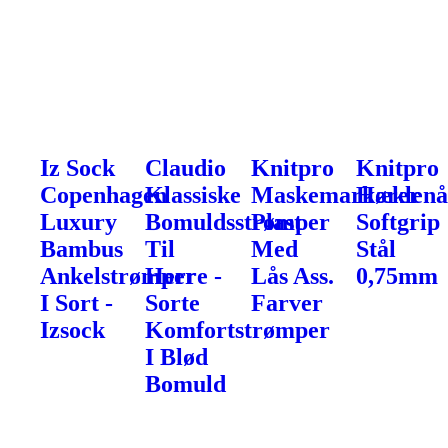
Iz Sock
Claudio
Knitpro
Knitpro
Copenhagen
Klassiske
Maskemarkører
Hæklenå
Luxury
Bomuldsstrømper
Plast
Softgrip
Bambus
Til
Med
Stål
Ankelstrømper
Herre -
Lås Ass.
0,75mm
I Sort -
Sorte
Farver
Izsock
Komfortstrømper
I Blød
Bomuld