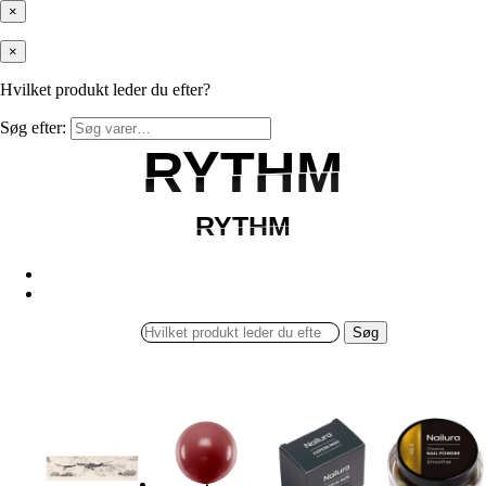
×
×
Hvilket produkt leder du efter?
Søg efter:
RYTHM
RYTHM
RYTHM
RYTHM
Søg