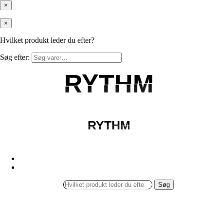
×
×
Hvilket produkt leder du efter?
Søg efter:
RYTHM
RYTHM
RYTHM
RYTHM
Søg