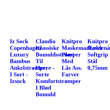
Iz Sock
Claudio
Knitpro
Knitpro
Copenhagen
Klassiske
Maskemarkører
Hæklenå
Luxury
Bomuldsstrømper
Plast
Softgrip
Bambus
Til
Med
Stål
Ankelstrømper
Herre -
Lås Ass.
0,75mm
I Sort -
Sorte
Farver
Izsock
Komfortstrømper
I Blød
Bomuld