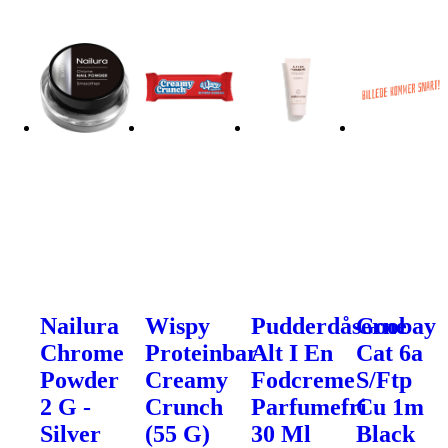
Nailura
Wispy
Pudderdåserne
Goobay
Chrome
Proteinbar
Alt I En
Cat 6a
Powder
Creamy
Fodcreme
S/Ftp
2 G -
Crunch
Parfumefri
Cu 1m
Silver
(55 G)
30 Ml
Black