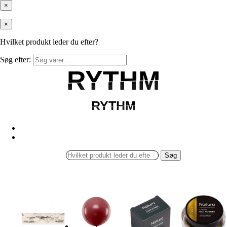
×
×
Hvilket produkt leder du efter?
Søg efter:
RYTHM
RYTHM
RYTHM
RYTHM
Søg