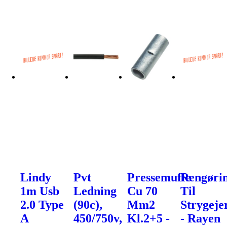
Lindy
Pvt
Pressemuffe
Rengøri
1m Usb
Ledning
Cu 70
Til
2.0 Type
(90c),
Mm2
Strygeje
A
450/750v,
Kl.2+5 -
- Rayen