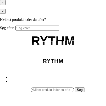
×
×
Hvilket produkt leder du efter?
Søg efter:
RYTHM
RYTHM
RYTHM
RYTHM
Søg