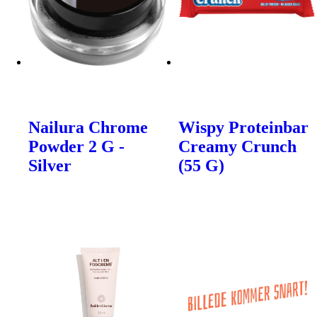
Nailura Chrome
Wispy Proteinbar
Powder 2 G -
Creamy Crunch
Silver
(55 G)