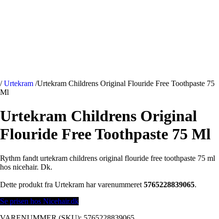
/
Urtekram
/
Urtekram Childrens Original Flouride Free Toothpaste 75
Ml
Urtekram Childrens Original
Flouride Free Toothpaste 75 Ml
Rythm fandt urtekram childrens original flouride free toothpaste 75 ml
hos nicehair. Dk.
Dette produkt fra Urtekram har varenummeret
5765228839065
.
Se prisen hos Nicehair.dk
VARENUMMER (SKU):
5765228839065