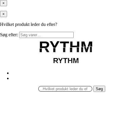
×
×
Hvilket produkt leder du efter?
Søg efter:
RYTHM
RYTHM
RYTHM
RYTHM
Søg