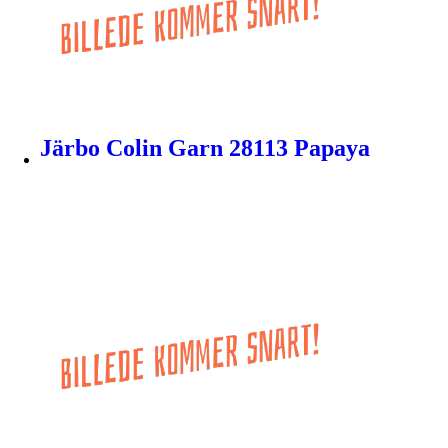
Järbo Colin Garn 28113 Papaya