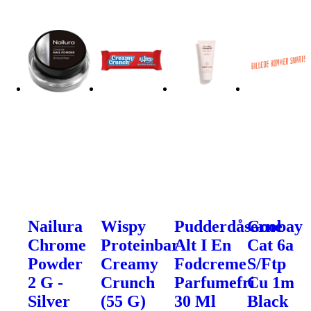
Nailura
Wispy
Pudderdåserne
Goobay
Chrome
Proteinbar
Alt I En
Cat 6a
Powder
Creamy
Fodcreme
S/Ftp
2 G -
Crunch
Parfumefri
Cu 1m
Silver
(55 G)
30 Ml
Black