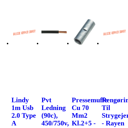
Lindy
Pvt
Pressemuffe
Rengøri
1m Usb
Ledning
Cu 70
Til
2.0 Type
(90c),
Mm2
Strygeje
A
450/750v,
Kl.2+5 -
- Rayen