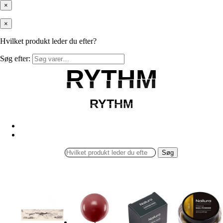
×
×
Hvilket produkt leder du efter?
Søg efter:
RYTHM
RYTHM
RYTHM
RYTHM
Søg