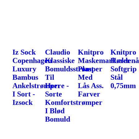
Iz Sock
Claudio
Knitpro
Knitpro
Copenhagen
Klassiske
Maskemarkører
Hæklenå
Luxury
Bomuldsstrømper
Plast
Softgrip
Bambus
Til
Med
Stål
Ankelstrømper
Herre -
Lås Ass.
0,75mm
I Sort -
Sorte
Farver
Izsock
Komfortstrømper
I Blød
Bomuld