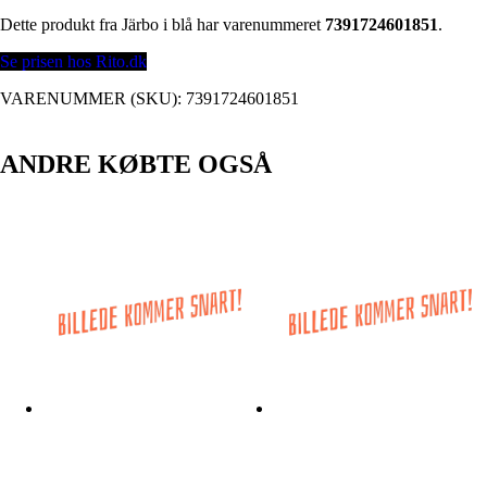
Dette produkt fra Järbo i blå har varenummeret
7391724601851
.
Se prisen hos Rito.dk
VARENUMMER (SKU):
7391724601851
ANDRE KØBTE OGSÅ