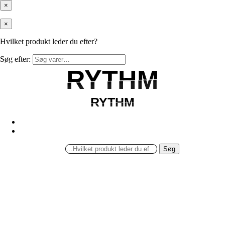
×
×
Hvilket produkt leder du efter?
Søg efter:
RYTHM
RYTHM
RYTHM
RYTHM
Søg